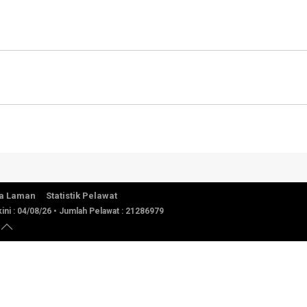
a Laman
Statistik Pelawat
ini :
04/08/26
• Jumlah Pelawat :
21286979