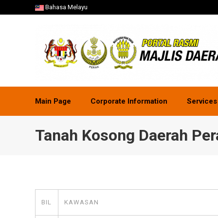
Bahasa Melayu
Main Page
Corporate Information
Services
Tanah Kosong Daerah Per
BIL
KAWASAN