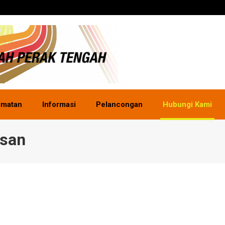
dmatan
Informasi
Pelancongan
Hubungi Kami
usan