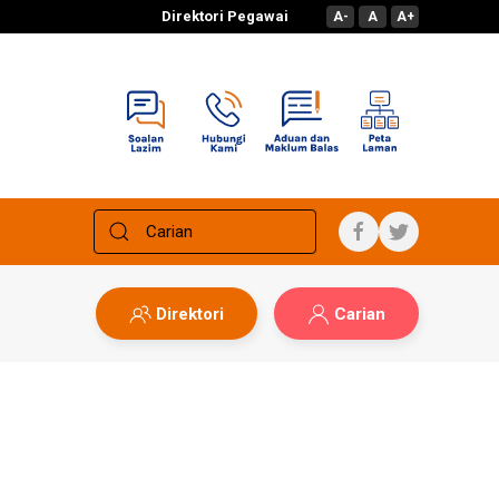
Direktori Pegawai
A-
A
A+
Direktori
Carian