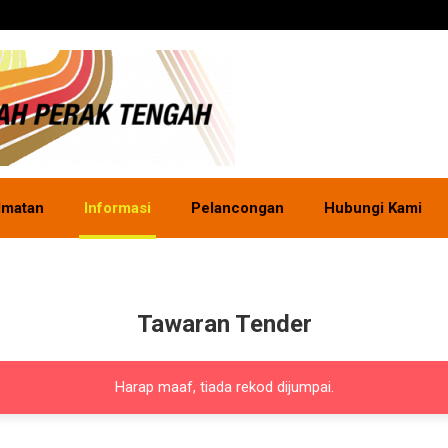
dmatan
Informasi
Pelancongan
Hubungi Kami
Tawaran Tender
Harap maaf, tiada rekod dijumpai.