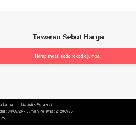
Tawaran Sebut Harga
Harap maaf, tiada rekod dijumpai.
a Laman
Statistik Pelawat
ini :
04/08/26
• Jumlah Pelawat :
21286985