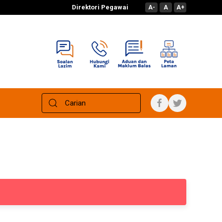
Direktori Pegawai
A-
A
A+