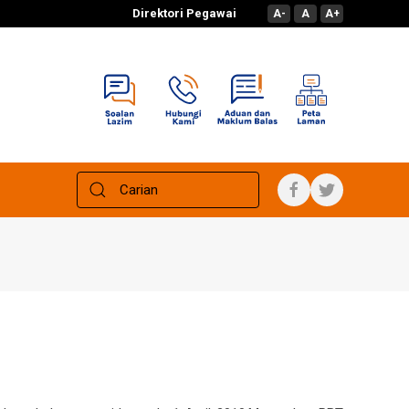
Direktori Pegawai
A-
A
A+