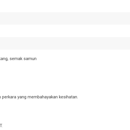
gkang, semak samun
an perkara yang membahayakan kesihatan.
T.