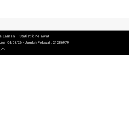
a Laman
Statistik Pelawat
ini :
04/08/26
• Jumlah Pelawat :
21286979