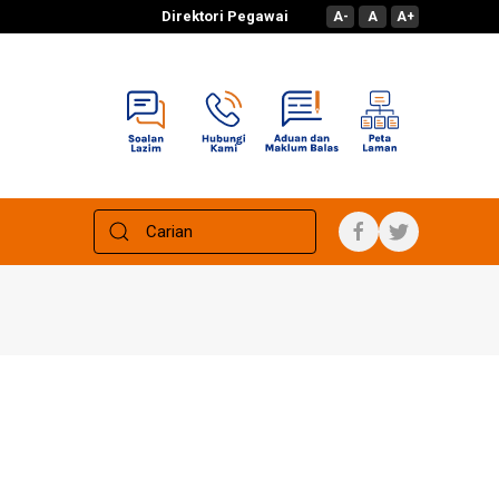
Direktori Pegawai
A-
A
A+