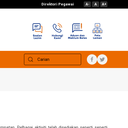
Direktori Pegawai
A-
A
A+
tan. Pelbagai aktiviti telah disediakan seperti seperti