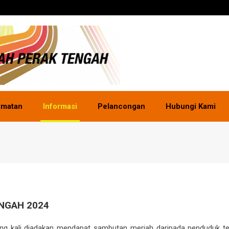
dmatan
Informasi
Pelancongan
Hubungi Kami
NGAH 2024
g kali diadakan mendapat sambutan meriah daripada penduduk tempa