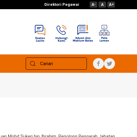
Direktori Pegawai
A-
A
A+
 Tuan Mohd Sukeri bin Ibrahim, Penolong Pengarah Jabatan