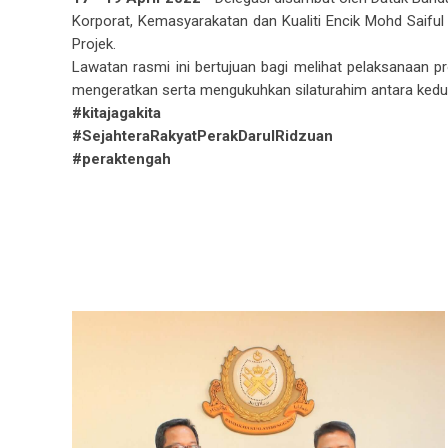
Korporat, Kemasyarakatan dan Kualiti Encik Mohd Saifu
Projek.
Lawatan rasmi ini bertujuan bagi melihat pelaksanaan p
mengeratkan serta mengukuhkan silaturahim antara ked
#kitajagakita
#SejahteraRakyatPerakDarulRidzuan
#peraktengah