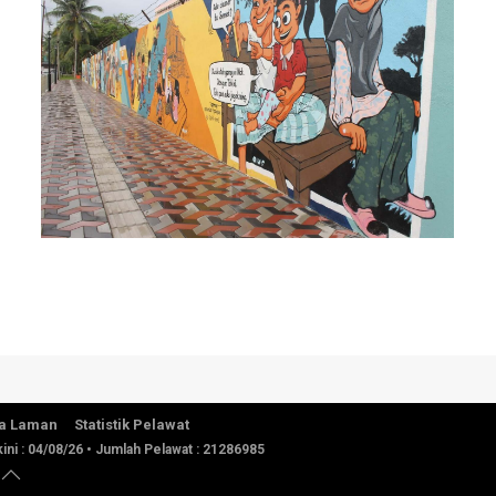
a Laman
Statistik Pelawat
ini :
04/08/26
• Jumlah Pelawat :
21286985