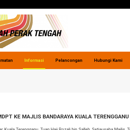
dmatan
Informasi
Pelancongan
Hubungi Kami
MDPT KE MAJLIS BANDARAYA KUALA TERENGGANU
r Kuala Terengganu, Tuan Haji Rozali bin Salleh, Setiausaha Majlis,