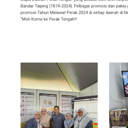
Bandar Taiping (1874-2024). Pelbagai promosi dan pakej-
promosi Tahun Melawat Perak 2024 di setiap daerah di Ne
"Moh Kome ke Perak Tengah!!